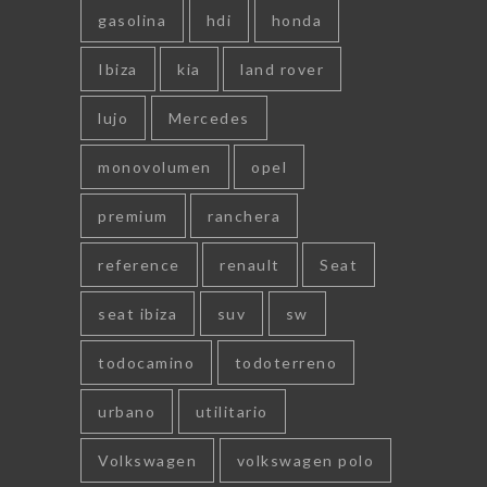
gasolina
hdi
honda
Ibiza
kia
land rover
lujo
Mercedes
monovolumen
opel
premium
ranchera
reference
renault
Seat
seat ibiza
suv
sw
todocamino
todoterreno
urbano
utilitario
Volkswagen
volkswagen polo