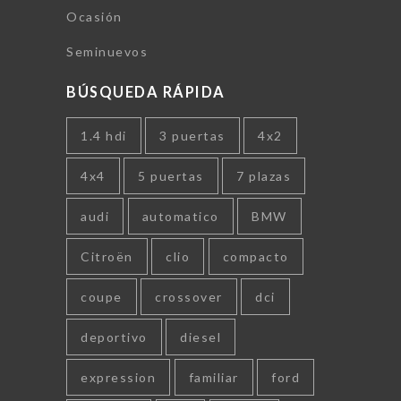
Ocasión
Seminuevos
BÚSQUEDA RÁPIDA
1.4 hdi
3 puertas
4x2
4x4
5 puertas
7 plazas
audi
automatico
BMW
Citroën
clio
compacto
coupe
crossover
dci
deportivo
diesel
expression
familiar
ford